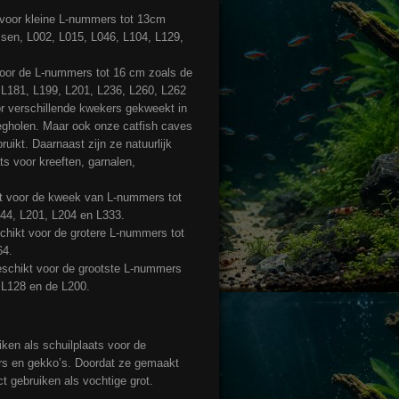
 voor kleine L-nummers tot 13cm
ssen, L002, L015, L046, L104, L129,
voor de L-nummers tot 16 cm zoals de
 L181, L199, L201, L236, L260, L262
r verschillende kwekers gekweekt in
gholen. Maar ook onze catfish caves
uikt. Daarnaast zijn ze natuurlijk
ts voor kreeften, garnalen,
t voor de kweek van L-nummers tot
44, L201, L204 en L333.
schikt voor de grotere L-nummers tot
64.
geschikt voor de grootste L-nummers
 L128 en de L200.
iken als schuilplaats voor de
ers en gekko’s. Doordat ze gemaakt
ct gebruiken als vochtige grot.