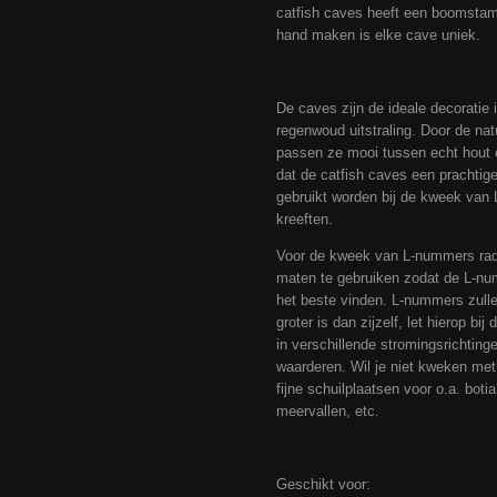
catfish caves heeft een boomstam 
hand maken is elke cave uniek.
De caves zijn de ideale decorati
regenwoud uitstraling. Door de na
passen ze mooi tussen echt hout 
dat de catfish caves een prachtig
gebruikt worden bij de kweek van
kreeften.
Voor de kweek van L-nummers rad
maten te gebruiken zodat de L-nu
het beste vinden. L-nummers zullen
groter is dan zijzelf, let hierop b
in verschillende stromingsrichtinge
waarderen. Wil je niet kweken met
fijne schuilplaatsen voor o.a. botia
meervallen, etc.
Geschikt voor: