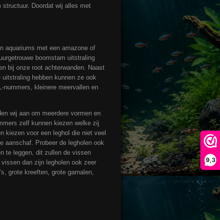
structuur. Doordat wij alles met
e in aquariums met een amazone of
tuurgetrouwe boomstam uitstraling
en bij onze root achterwanden. Naast
e uitstraling hebben kunnen ze ook
 L-nummers, kleinere meervallen en
en wij aan om meerdere vormen en
mmers zelf kunnen kiezen welke zij
 kiezen voor een leghol die niet veel
ij de aanschaf. Probeer de legholen ook
n te leggen, dit zullen de vissen
9,3
 vissen dan zijn legholen ook zeer
’s, grote kreeften, grote garnalen,