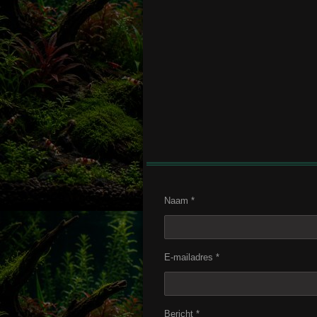
Naam *
E-mailadres *
Bericht *