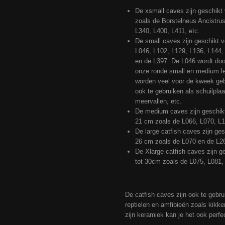
De xsmall caves zijn geschikt
zoals de Borstelneus Ancistru
L340, L400, L411, etc.
De small caves zijn geschikt 
L046, L102, L129, L136, L144,
en de L397. De L046 wordt doo
onze ronde small en medium le
worden veel voor de kweek gebr
ook te gebruiken als schuilplaa
meervallen, etc.
De medium caves zijn geschik
21 cm zoals de L066, L070, L1
De large catfish caves zijn ge
26 cm zoals de L070 en de L2
De Xlarge catfish caves zijn 
tot 30cm zoals de L075, L081,
De catfish caves zijn ook te gebru
reptielen en amfibieën zoals kikk
zijn keramiek kan je het ook perfe