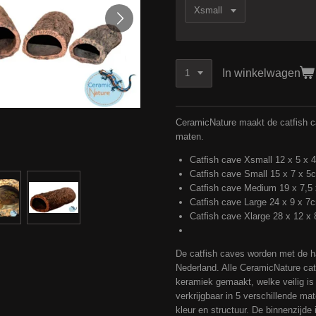
In winkelwagen
CeramicNature maakt de catfish c
maten.
Catfish cave Xsmall 12 x 5 x 
Catfish cave Small 15 x 7 x 5
Catfish cave Medium 19 x 7,5
Catfish cave Large 24 x 9 x 7
Catfish cave Xlarge 28 x 12 x
De catfish caves worden met de ha
Nederland. Alle CeramicNature ca
keramiek gemaakt, welke veilig is 
verkrijgbaar in 5 verschillende 
kleur en structuur. De binnenzijde