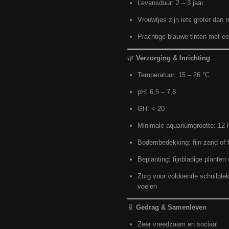
Levensduur: 2 – 3 jaar
Vrouwtjes zijn iets groter dan
Prachtige blauwe tinten met ee
🌿
Verzorging & Inrichting
Temperatuur: 15 – 26 °C
pH: 6,5 – 7,8
GH: < 20
Minimale aquariumgrootte: 12 li
Bodembedekking: fijn zand of fi
Beplanting: fijnbladige planten
Zorg voor voldoende schuilplek
voelen
🧬
Gedrag & Samenleven
Zeer vreedzaam en sociaal