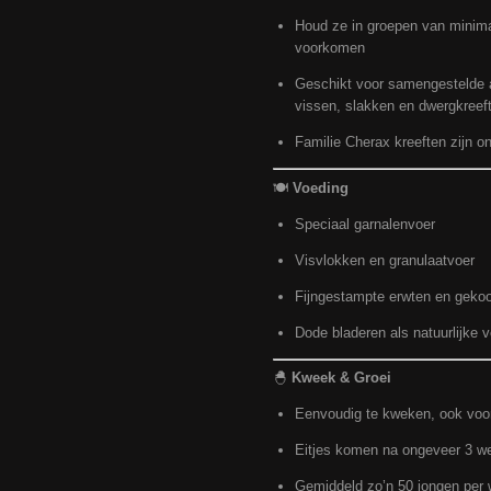
Houd ze in groepen van minimaal
voorkomen
Geschikt voor samengestelde 
vissen, slakken en dwergkreef
Familie Cherax kreeften zijn o
🍽️
Voeding
Speciaal garnalenvoer
Visvlokken en granulaatvoer
Fijngestampte erwten en gekoo
Dode bladeren als natuurlijke 
🐣
Kweek & Groei
Eenvoudig te kweken, ook voo
Eitjes komen na ongeveer 3 we
Gemiddeld zo’n 50 jongen per 