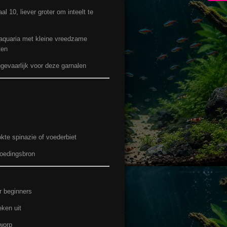
 10, liever groter om inteelt te
aquaria met kleine vreedzame
ten
ngevaarlijk voor deze garnalen
kte spinazie of voederbiet
voedingsbron
r beginners
ken uit
worp