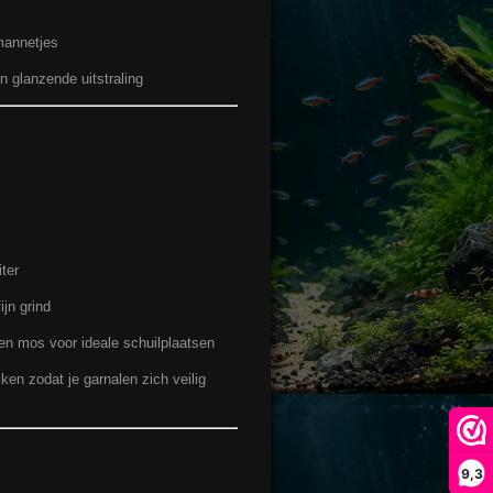
 mannetjes
n glanzende uitstraling
ter
jn grind
 en mos voor ideale schuilplaatsen
ken zodat je garnalen zich veilig
9,3