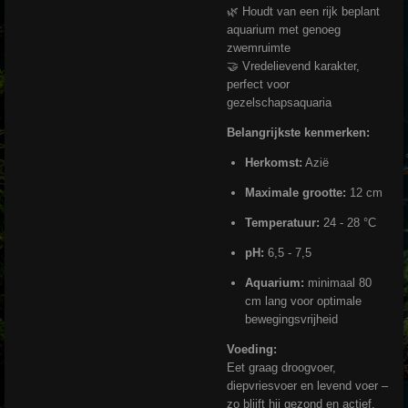
🌿 Houdt van een rijk beplant
aquarium met genoeg
zwemruimte
🤝 Vredelievend karakter,
perfect voor
gezelschapsaquaria
Belangrijkste kenmerken:
Herkomst:
Azië
Maximale grootte:
12 cm
Temperatuur:
24 - 28 °C
pH:
6,5 - 7,5
Aquarium:
minimaal 80
cm lang voor optimale
bewegingsvrijheid
Voeding:
Eet graag droogvoer,
diepvriesvoer en levend voer –
zo blijft hij gezond en actief.