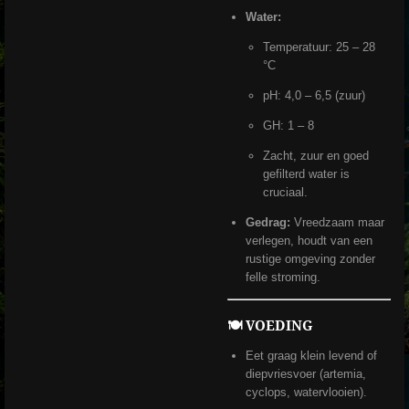
Water:
Temperatuur: 25 – 28
°C
pH: 4,0 – 6,5 (zuur)
GH: 1 – 8
Zacht, zuur en goed
gefilterd water is
cruciaal.
Gedrag:
Vreedzaam maar
verlegen, houdt van een
rustige omgeving zonder
felle stroming.
🍽️ VOEDING
Eet graag klein levend of
diepvriesvoer (artemia,
cyclops, watervlooien).