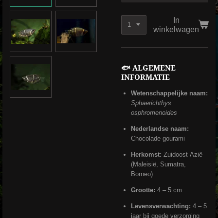
In
winkelwagen
🐟 ALGEMENE
INFORMATIE
Wetenschappelijke naam:
Sphaerichthys
osphromenoides
Nederlandse naam:
Chocolade gourami
Herkomst:
Zuidoost-Azië
(Maleisië, Sumatra,
Borneo)
Grootte:
4 – 5 cm
Levensverwachting:
4 – 5
jaar bij goede verzorging