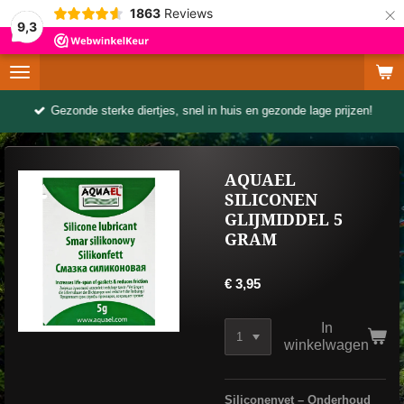
×
1863
Reviews
9,3
Gezonde sterke diertjes, snel in huis en gezonde lage prijzen!
AQUAEL
SILICONEN
GLIJMIDDEL 5
GRAM
€ 3,95
In
winkelwagen
Siliconenvet – Onderhoud