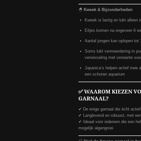
🐣
Kweek & Bijzonderheden
Kweek is lastig en lukt alleen 
Eitjes komen na ongeveer 6 we
Aantal jongen kan oplopen tot
Soms lukt vermeerdering in puu
verwisseling met verwante soo
Japanica’s helpen actief mee a
een schoner aquarium
✅
WAAROM KIEZEN VO
GARNAAL?
✔ De enige garnaal die écht actief 
✔ Langlevend en robuust, met een pr
✔ Ideaal voor iedereen die een he
mogelijk algengroei