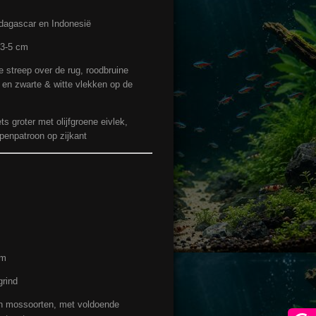
dagascar en Indonesië
 3-5 cm
te streep over de rug, roodbruine
 en zwarte & witte vlekken op de
ts groter met olijfgroene eivlek,
penpatroon op zijkant
cm
grind
n en mossoorten, met voldoende