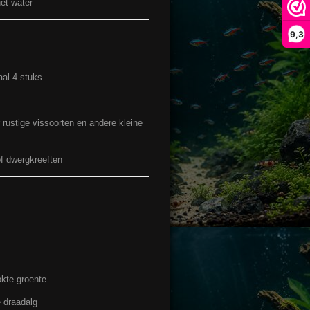
het water
9,3
al 4 stuks
 rustige vissoorten en andere kleine
f dwergkreeften
kte groente
 draadalg