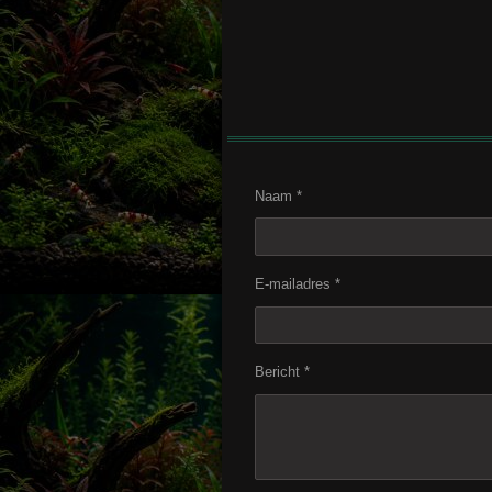
Naam *
E-mailadres *
Bericht *