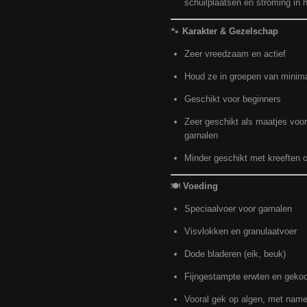
schuilplaatsen en stroming in 
🐾
Karakter & Gezelschap
Zeer vreedzaam en actief
Houd ze in groepen van minima
Geschikt voor beginners
Zeer geschikt als maatjes voor
garnalen
Minder geschikt met kreeften o
🍽️
Voeding
Speciaalvoer voor garnalen
Visvlokken en granulaatvoer
Dode bladeren (eik, beuk)
Fijngestampte erwten en gekoo
Vooral gek op algen, met name