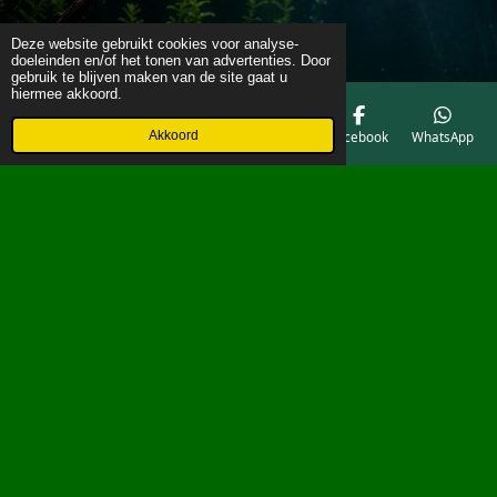
Deze website gebruikt cookies voor analyse-
doeleinden en/of het tonen van advertenties. Door
gebruik te blijven maken van de site gaat u
hiermee akkoord.
Akkoord
E-mailadres
Telefoonnummer
Kaart
Facebook
WhatsApp