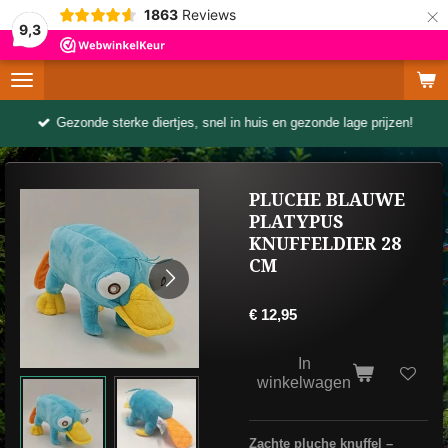
×
1863
Reviews
9,3
Gezonde sterke diertjes, snel in huis en gezonde lage prijzen!
PLUCHE BLAUWE
PLATYPUS
KNUFFELDIER 28
CM
€ 12,95
In
winkelwagen
Zachte pluche knuffel –