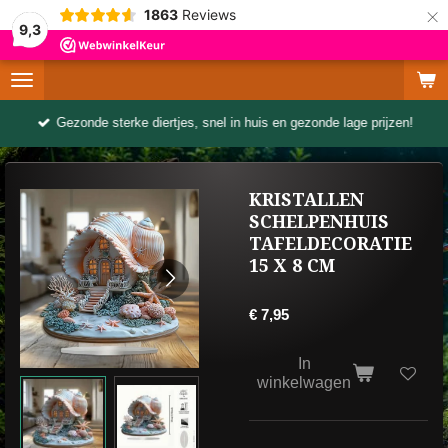
×
1863
Reviews
9,3
Gezonde sterke diertjes, snel in huis en gezonde lage prijzen!
KRISTALLEN
SCHELPENHUIS
TAFELDECORATIE
15 X 8 CM
€ 7,95
In
winkelwagen