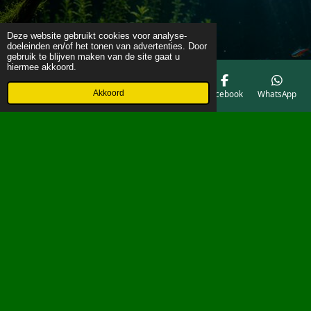
Deze website gebruikt cookies voor analyse-
doeleinden en/of het tonen van advertenties. Door
gebruik te blijven maken van de site gaat u
hiermee akkoord.
Akkoord
E-mailadres
Telefoonnummer
Kaart
Facebook
WhatsApp