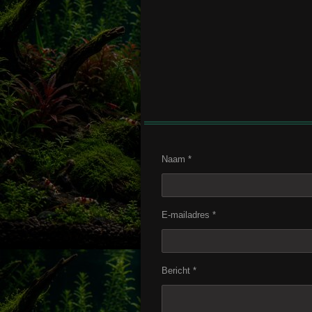
Naam *
E-mailadres *
Bericht *