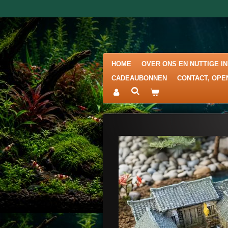
Ga
direct
naar
de
hoofdinhoud
HOME
OVER ONS EN NUTTIGE I
CADEAUBONNEN
CONTACT, OPE