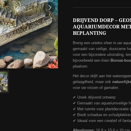
DRIJVEND DORP – GE
AQUARIUMDECOR MET
BEPLANTING
Breng een unieke sfeer in uw aqu
gemaakt van veilige, duurzame ha
voor een bijzondere uitstraling, te
bijvoorbeeld een klein
Bonsai-boo
plaatsen.
Het decor drijft aan het wateropper
gelaagdheid, maar ook
natuurlij
voor uw vissen of garnalen.
✔ Uniek drijvend ontwerp
✔ Gemaakt van aquariumveilige h
✔ Met ruimte voor plantdecoratie (
✔ Biedt schaduw en schuilplekke
✔ Ideaal voor een creatief of fan
Afmetingen:
16,8 x 10,6 x 10 cm