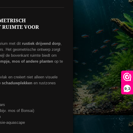
OMETRISCH
 RUIMTE VOOR
arium met dit
rustiek drijvend dorp
,
rs. Het geometrische ontwerp zorgt
rwijl de bovenkant ruimte biedt om
mpje, mos of andere planten
op te
vlak en creëert niet alleen visuele
ke schaduwplekken
en rustzones
9,3
ars
bijv. mos of Bonsai)
n
tasie-aquascape