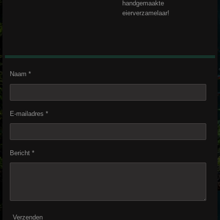
handgemaakte
eierverzamelaar!
Naam *
E-mailadres *
Bericht *
Verzenden