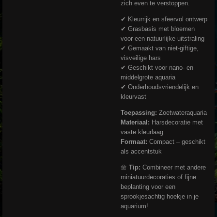
zich even te verstoppen.
✔ Kleurrijk en sfeervol ontwerp
✔ Grasbasis met bloemen
voor een natuurlijke uitstraling
✔ Gemaakt van niet-giftige,
visveilige hars
✔ Geschikt voor nano- en
middelgrote aquaria
✔ Onderhoudsvriendelijk en
kleurvast
Toepassing:
Zoetwateraquaria
Materiaal:
Harsdecoratie met
vaste kleurlaag
Formaat:
Compact – geschikt
als accentstuk
🌼
Tip:
Combineer met andere
miniatuurdecoraties of fijne
beplanting voor een
sprookjesachtig hoekje in je
aquarium!