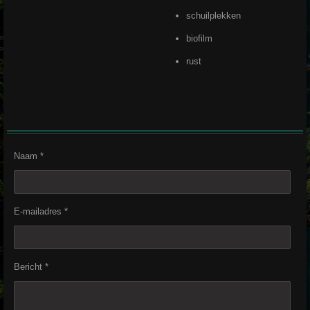
schuilplekken
biofilm
rust
Naam *
E-mailadres *
Bericht *