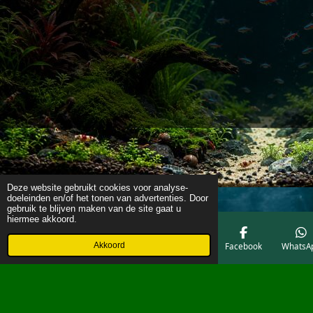
Deze website gebruikt cookies voor analyse-
doeleinden en/of het tonen van advertenties. Door
gebruik te blijven maken van de site gaat u
hiermee akkoord.
Akkoord
E-mailadres
Telefoonnummer
Kaart
Facebook
WhatsA