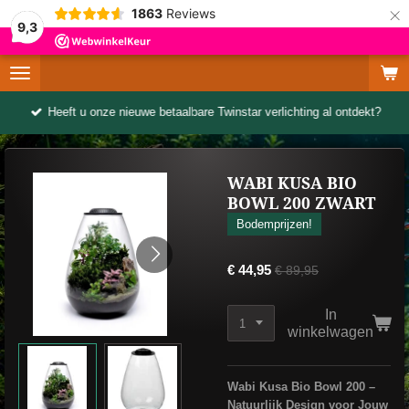
×
1863
Reviews
9,3
Heeft u onze nieuwe betaalbare Twinstar verlichting al ontdekt?
WABI KUSA BIO
BOWL 200 ZWART
Bodemprijzen!
€ 44,95
€ 89,95
In
winkelwagen
Wabi Kusa Bio Bowl 200 –
Natuurlijk Design voor Jouw