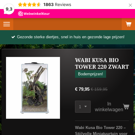
×
1863
Reviews
9,3
Gezonde sterke diertjes, snel in huis en gezonde lage prijzen!
WABI KUSA BIO
TOWER 220 ZWART
Bodemprijzen!
€ 79,95
€ 159,95
In
winkelwagen
Wabi Kusa Bio Tower 220 –
Stijlvolle Miniatuurtuin voor