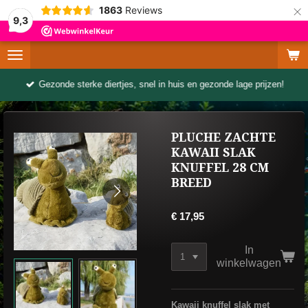
×
1863
Reviews
9,3
Gezonde sterke diertjes, snel in huis en gezonde lage prijzen!
PLUCHE ZACHTE
KAWAII SLAK
KNUFFEL 28 CM
BREED
€ 17,95
In
winkelwagen
Kawaii knuffel slak met