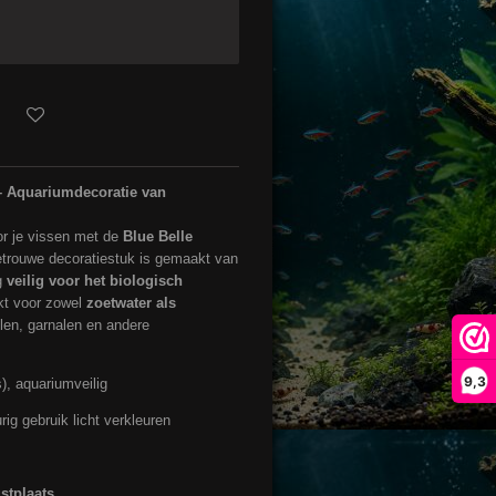
 – Aquariumdecoratie van
or je vissen met de
Blue Belle
getrouwe decoratiestuk is gemaakt van
ig
veilig voor het biologisch
kt voor zowel
zoetwater als
llen, garnalen en andere
9,3
), aquariumveilig
ig gebruik licht verkleuren
stplaats