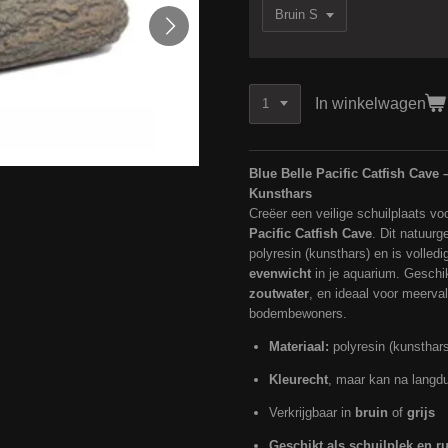
In winkelwagen
Blue Belle Pacific Catfish Cave
Kunsthars
Creëer een veilige schuilplaats vo
Pacific Catfish Cave
. Dit natuur
polyresin (kunsthars) en is volled
evenwicht
in je aquarium. Geschi
zoutwater
, en ideaal voor meerva
bodembewoners.
Materiaal:
polyresin (kunsthars
Kleurecht
, maar kan na langdur
Verkrijgbaar in
bruin
of
grijs
Geschikt als schuilplek en ru