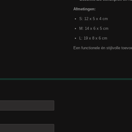
Afmetingen:
S: 12 x 5 x 4 cm
M: 14 x 6 x 5 cm
L: 19 x 8 x 6 cm
Een functionele én stijlvolle toev