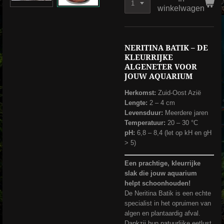
winkelwagen
NERITINA BATIK – DE
KLEURRIJKE
ALGENETER VOOR
JOUW AQUARIUM
Herkomst:
Zuid-Oost Azië
Lengte:
2 – 4 cm
Levensduur:
Meerdere jaren
Temperatuur:
20 – 30 °C
pH:
6,8 – 8,4 (let op kH en gH
> 5)
Een prachtige, kleurrijke
slak die jouw aquarium
helpt schoonhouden!
De Neritina Batik is een echte
specialist in het opruimen van
algen en plantaardig afval.
Dankzij hun natuurlijke eetlust