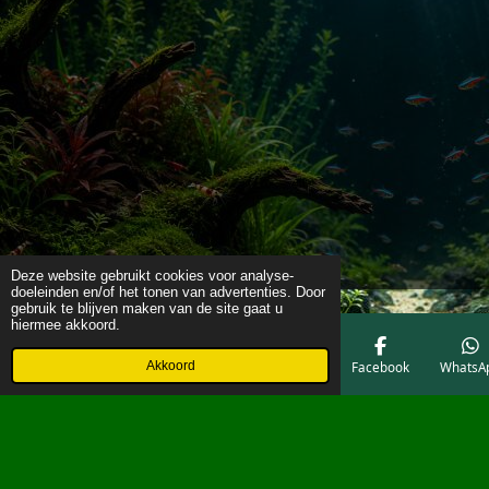
Deze website gebruikt cookies voor analyse-
doeleinden en/of het tonen van advertenties. Door
gebruik te blijven maken van de site gaat u
hiermee akkoord.
Akkoord
E-mailadres
Telefoonnummer
Kaart
Facebook
WhatsA