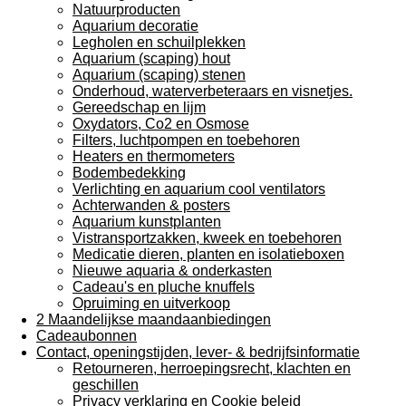
Natuurproducten
Aquarium decoratie
Legholen en schuilplekken
Aquarium (scaping) hout
Aquarium (scaping) stenen
Onderhoud, waterverbeteraars en visnetjes.
Gereedschap en lijm
Oxydators, Co2 en Osmose
Filters, luchtpompen en toebehoren
Heaters en thermometers
Bodembedekking
Verlichting en aquarium cool ventilators
Achterwanden & posters
Aquarium kunstplanten
Vistransportzakken, kweek en toebehoren
Medicatie dieren, planten en isolatieboxen
Nieuwe aquaria & onderkasten
Cadeau's en pluche knuffels
Opruiming en uitverkoop
2 Maandelijkse maandaanbiedingen
Cadeaubonnen
Contact, openingstijden, lever- & bedrijfsinformatie
Retourneren, herroepingsrecht, klachten en
geschillen
Privacy verklaring en Cookie beleid