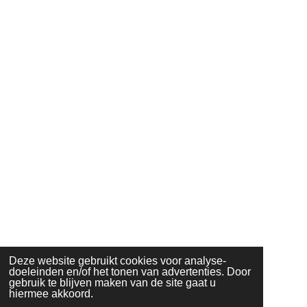
Deze website gebruikt cookies voor analyse-
doeleinden en/of het tonen van advertenties. Door
gebruik te blijven maken van de site gaat u
hiermee akkoord.