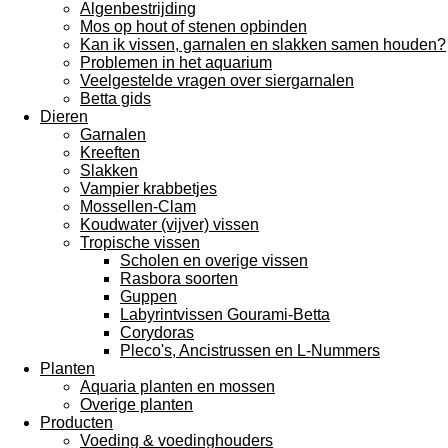
Algenbestrijding
Mos op hout of stenen opbinden
Kan ik vissen, garnalen en slakken samen houden?
Problemen in het aquarium
Veelgestelde vragen over siergarnalen
Betta gids
Dieren
Garnalen
Kreeften
Slakken
Vampier krabbetjes
Mossellen-Clam
Koudwater (vijver) vissen
Tropische vissen
Scholen en overige vissen
Rasbora soorten
Guppen
Labyrintvissen Gourami-Betta
Corydoras
Pleco's, Ancistrussen en L-Nummers
Planten
Aquaria planten en mossen
Overige planten
Producten
Voeding & voedinghouders