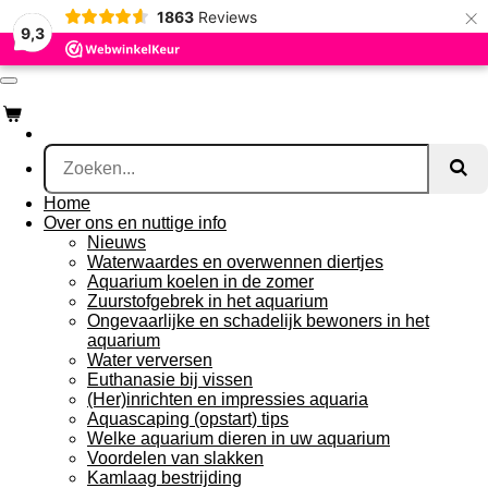
×
1863
Reviews
Ga
9,3
direct
naar
de
hoofdinhoud
Home
Over ons en nuttige info
Nieuws
Waterwaardes en overwennen diertjes
Aquarium koelen in de zomer
Zuurstofgebrek in het aquarium
Ongevaarlijke en schadelijk bewoners in het
aquarium
Water verversen
Euthanasie bij vissen
(Her)inrichten en impressies aquaria
Aquascaping (opstart) tips
Welke aquarium dieren in uw aquarium
Voordelen van slakken
Kamlaag bestrijding