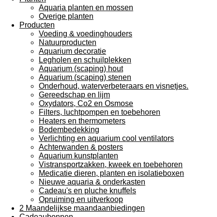
Aquaria planten en mossen
Overige planten
Producten
Voeding & voedinghouders
Natuurproducten
Aquarium decoratie
Legholen en schuilplekken
Aquarium (scaping) hout
Aquarium (scaping) stenen
Onderhoud, waterverbeteraars en visnetjes.
Gereedschap en lijm
Oxydators, Co2 en Osmose
Filters, luchtpompen en toebehoren
Heaters en thermometers
Bodembedekking
Verlichting en aquarium cool ventilators
Achterwanden & posters
Aquarium kunstplanten
Vistransportzakken, kweek en toebehoren
Medicatie dieren, planten en isolatieboxen
Nieuwe aquaria & onderkasten
Cadeau's en pluche knuffels
Opruiming en uitverkoop
2 Maandelijkse maandaanbiedingen
Cadeaubonnen