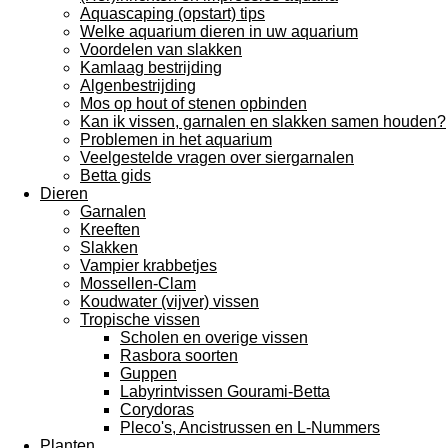
Aquascaping (opstart) tips
Welke aquarium dieren in uw aquarium
Voordelen van slakken
Kamlaag bestrijding
Algenbestrijding
Mos op hout of stenen opbinden
Kan ik vissen, garnalen en slakken samen houden?
Problemen in het aquarium
Veelgestelde vragen over siergarnalen
Betta gids
Dieren
Garnalen
Kreeften
Slakken
Vampier krabbetjes
Mossellen-Clam
Koudwater (vijver) vissen
Tropische vissen
Scholen en overige vissen
Rasbora soorten
Guppen
Labyrintvissen Gourami-Betta
Corydoras
Pleco's, Ancistrussen en L-Nummers
Planten