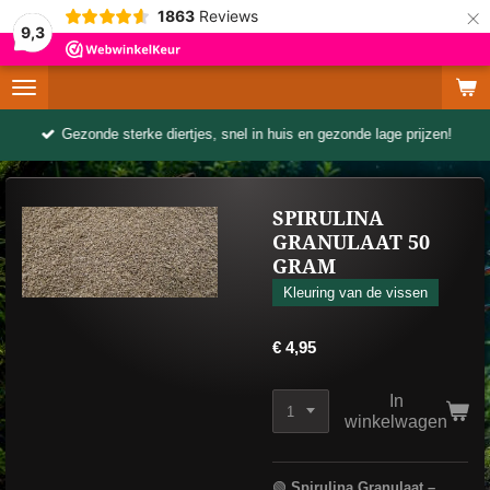
×
1863
Reviews
9,3
Gezonde sterke diertjes, snel in huis en gezonde lage prijzen!
SPIRULINA
GRANULAAT 50
GRAM
Kleuring van de vissen
€ 4,95
In
winkelwagen
🟢
Spirulina Granulaat –