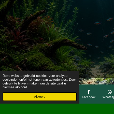
Deze website gebruikt cookies voor analyse-
doeleinden en/of het tonen van advertenties. Door
gebruik te blijven maken van de site gaat u
hiermee akkoord.
Akkoord
E-mailadres
Telefoonnummer
Kaart
Facebook
WhatsA