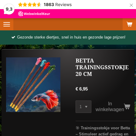
×
1863
Reviews
9,3
Gezonde sterke diertjes, snel in huis en gezonde lage prijzen!
BETTA
TRAININGSSTOKJE
20 CM
€ 6,95
In
winkelwagen
🎯
Trainingsstokje voor Betta
– Stimuleer actief gedrag en