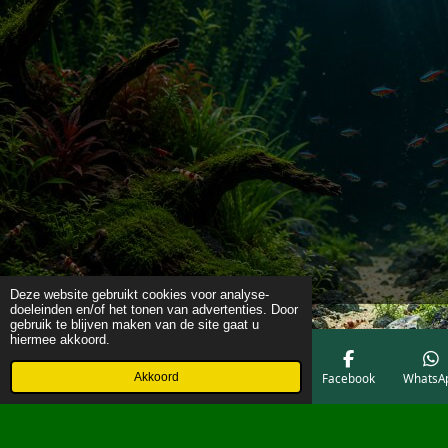
Deze website gebruikt cookies voor analyse-
doeleinden en/of het tonen van advertenties. Door
gebruik te blijven maken van de site gaat u
hiermee akkoord.
Akkoord
E-mailadres
Telefoonnummer
Kaart
Facebook
WhatsA