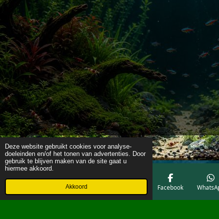
Deze website gebruikt cookies voor analyse-
doeleinden en/of het tonen van advertenties. Door
gebruik te blijven maken van de site gaat u
hiermee akkoord.
Akkoord
E-mailadres
Telefoonnummer
Kaart
Facebook
WhatsA