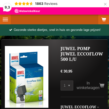
×
1863
Reviews
9,3
Gezonde sterke diertjes, snel in huis en gezonde lage prijzen!
JUWEL POMP
JUWEL ECCOFLOW
500 L/U
€ 30,95
In
winkelwagen
JUWEL ECCOFLOW –