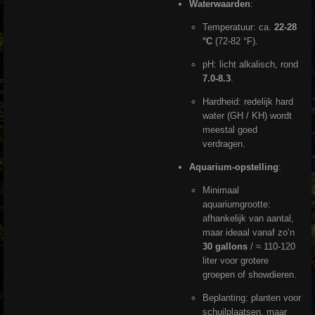
Waterwaarden
:
Temperatuur: ca.
22-28
°C
(72-82 °F).
pH: licht alkalisch, rond
7.0-8.3
.
Hardheid: redelijk hard
water (GH / KH) wordt
meestal goed
verdragen.
Aquarium-opstelling
:
Minimaal
aquariumgrootte:
afhankelijk van aantal,
maar ideaal vanaf zo’n
30 gallons
/ ≈ 110-120
liter voor grotere
groepen of showdieren.
Beplanting: planten voor
schuilplaatsen, maar