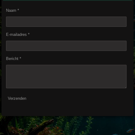
Naam *
E-mailadres *
Bericht *
Verzenden