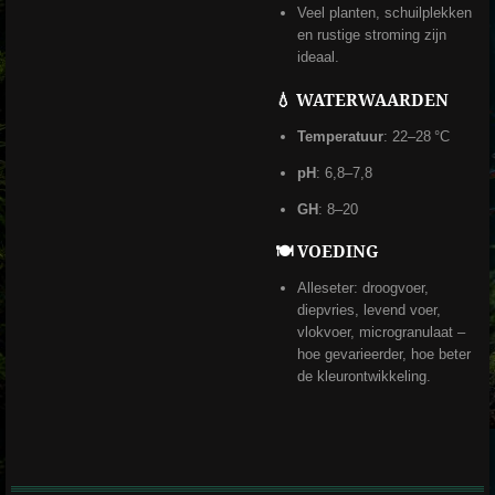
Veel planten, schuilplekken
en rustige stroming zijn
ideaal.
💧 WATERWAARDEN
Temperatuur
: 22–28 °C
pH
: 6,8–7,8
GH
: 8–20
🍽️ VOEDING
Alleseter: droogvoer,
diepvries, levend voer,
vlokvoer, microgranulaat –
hoe gevarieerder, hoe beter
de kleurontwikkeling.