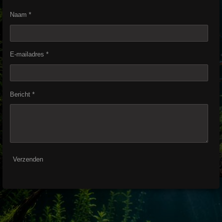
Naam *
E-mailadres *
Bericht *
Verzenden