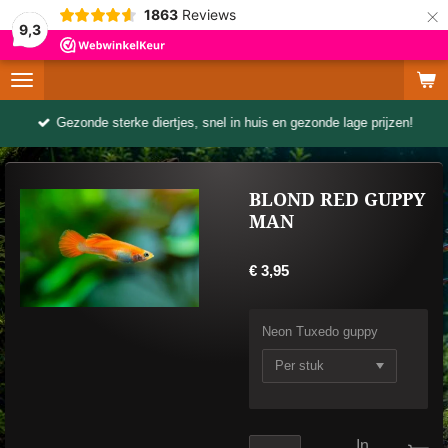
×
1863
Reviews
9,3
Gezonde sterke diertjes, snel in huis en gezonde lage prijzen!
BLOND RED GUPPY
MAN
€ 3,95
Neon Tuxedo guppy
In