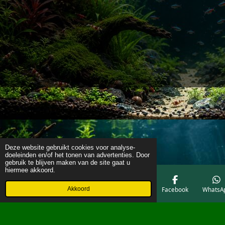
Deze website gebruikt cookies voor analyse-
doeleinden en/of het tonen van advertenties. Door
gebruik te blijven maken van de site gaat u
hiermee akkoord.
Akkoord
E-mailadres
Telefoonnummer
Kaart
Facebook
WhatsA