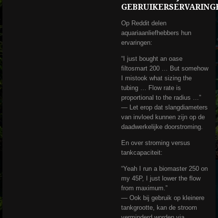
GEBRUIKERSERVARING
Op Reddit delen
aquariaanliefhebbers hun
ervaringen:
“I just bought an oase
filtosmart 200 … But somehow
I mistook what sizing the
tubing … Flow rate is
proportional to the radius …”
— Let erop dat slangdiameters
van invloed kunnen zijn op de
daadwerkelijke doorstroming.
En over stroming versus
tankcapaciteit:
“Yeah I run a biomaster 250 on
my 45P, I just lower the flow
from maximum.”
— Ook bij gebruik op kleinere
tankgrootte, kan de stroom
verminderd worden via