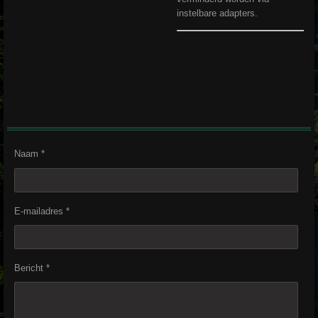
instelbare adapters.
Naam *
E-mailadres *
Bericht *