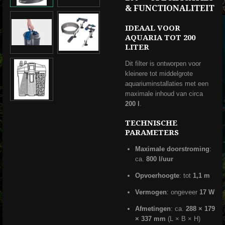
& FUNCTIONALITEIT
IDEAAL VOOR
AQUARIA TOT
200
LITER
Dit filter is ontworpen voor
kleinere tot middelgrote
aquariuminstallaties met een
maximale inhoud van circa
200 l
.
TECHNISCHE
PARAMETERS
Maximale doorstroming
:
ca.
800 l/uur
Opvoerhoogte
: tot
1,1 m
Vermogen
: ongeveer
17 W
Afmetingen
: ca.
288 × 179
× 337 mm
(L × B × H)