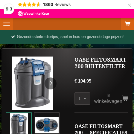
×
1863
Reviews
9,3
Gezonde sterke diertjes, snel in huis en gezonde lage prijzen!
OASE FILTOSMART
200 BUITENFILTER
€ 104,95
In
winkelwagen
OASE FILTOSMART
200 — SPECIFICATIES