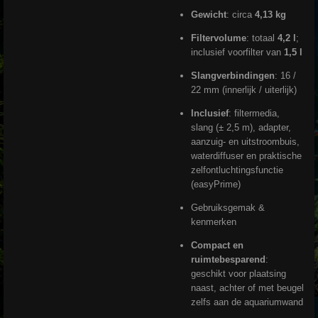
Gewicht
: circa
4,13 kg
Filtervolume
: totaal
4,2 l
;
inclusief voorfilter van
1,5 l
Slangverbindingen
: 16 /
22 mm (innerlijk / uiterlijk)
Inclusief
: filtermedia,
slang (± 2,5 m), adapter,
aanzuig- en uitstroombuis,
waterdiffuser en praktische
zelfontluchtingsfunctie
(easyPrime)
Gebruiksgemak &
kenmerken
Compact en
ruimtebesparend
:
geschikt voor plaatsing
naast, achter of met beugel
zelfs aan de aquariumwand