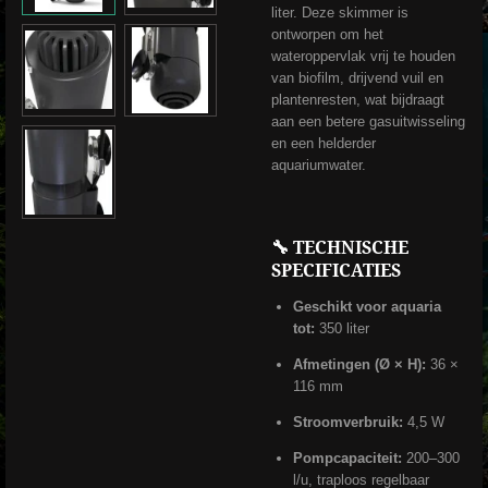
liter.
Deze skimmer is
ontworpen om het
wateroppervlak vrij te houden
van biofilm, drijvend vuil en
plantenresten, wat bijdraagt
aan een betere gasuitwisseling
en een helderder
aquariumwater.
🔧 TECHNISCHE
SPECIFICATIES
Geschikt voor aquaria
tot:
350 liter
Afmetingen (Ø × H):
36 ×
116 mm
Stroomverbruik:
4,5 W
Pompcapaciteit:
200–300
l/u, traploos regelbaar