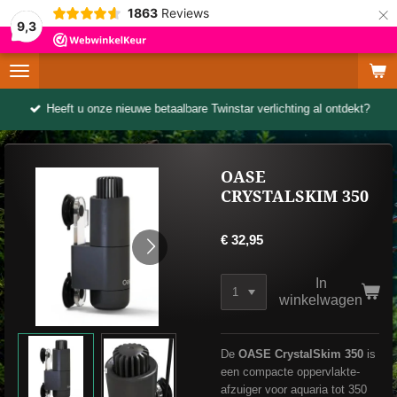
×
1863
Reviews
9,3
Heeft u onze nieuwe betaalbare Twinstar verlichting al ontdekt?
OASE
CRYSTALSKIM 350
€ 32,95
In
winkelwagen
De
OASE CrystalSkim 350
is
een compacte oppervlakte-
afzuiger voor aquaria tot 350