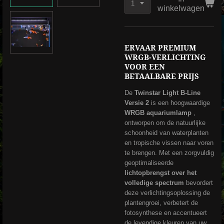
winkelwagen
ERVAAR PREMIUM
WRGB-VERLICHTING
VOOR EEN
BETAALBARE PRIJS
De
Twinstar Light B-Line
Versie 2
is een hoogwaardige
WRGB aquariumlamp
,
ontworpen om de natuurlijke
schoonheid van waterplanten
en tropische vissen naar voren
te brengen. Met een zorgvuldig
geoptimaliseerde
lichtopbrengst over het
volledige spectrum
bevordert
deze verlichtingsoplossing de
plantengroei, verbetert de
fotosynthese en accentueert
de levendige kleuren van uw