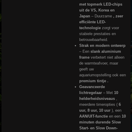
met topmerk LED-chips
uit de VS, Korea en
Japan
– Duurzame
, zeer
efficiënte LED-
technologie
zorgt voor
stabiele prestaties en
betrouwbaarheid.
Strak en modern ontwerp
– Een
slank aluminium
frame
verbetert niet alleen
de warmteafvoer, maar
geeft
uw
aquariumopstelling ook een
premium tintje .
Geavanceerde
lichtregelaar
– Met
10
helderheidsniveaus
,
meerdere timeropties (
6
uur, 8 uur, 10 uur
), een
AAN/UIT-functie
en een
10
minuten durende Slow
Start- en Slow Down-