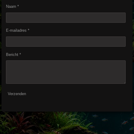
Naam *
E-mailadres *
Bericht *
Verzenden