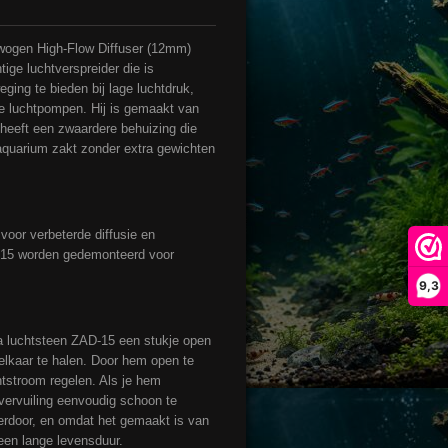
wogen High-Flow Diffuser (12mm)
ige luchtverspreider die is
ing te bieden bij lage luchtdruk,
ge luchtpompen. Hij is gemaakt van
eeft een zwaardere behuizing die
aquarium zakt zonder extra gewichten
voor verbeterde diffusie en
-15 worden gedemonteerd voor
9,3
a luchtsteen ZAD-15 een stukje open
 elkaar te halen. Door hem open te
htstroom regelen. Als je hem
ij vervuiling eenvoudig schoon te
ierdoor, en omdat het gemaakt is van
 een lange levensduur.