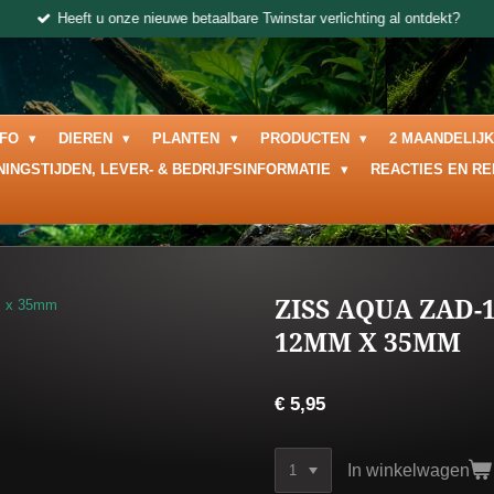
Heeft u onze nieuwe betaalbare Twinstar verlichting al ontdekt?
NFO
DIEREN
PLANTEN
PRODUCTEN
2 MAANDELIJ
NINGSTIJDEN, LEVER- & BEDRIJFSINFORMATIE
REACTIES EN R
ZISS AQUA ZAD-
12MM X 35MM
€ 5,95
In winkelwagen