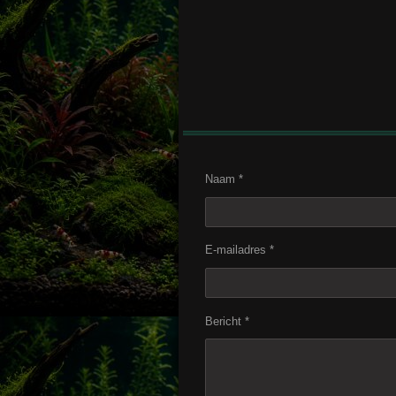
Naam *
E-mailadres *
Bericht *