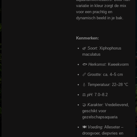
variatie in kleur zorgt de mix
voor een prachtig en
dynamisch beeld in je bak.
Kenmerken:
🌿
Soort:
Xiphophorus
maculatus
🐟
Herkomst:
Kweekvorm
📏
Grootte:
ca. 4–5 cm
💧
Temperatuur:
22–28 °C
⚖️
pH:
7.0–8.2
🤝
Karakter:
Vredelievend,
geschikt voor
gezelschapsaquaria
🍽️
Voeding:
Alleseter –
droogvoer, diepvries en