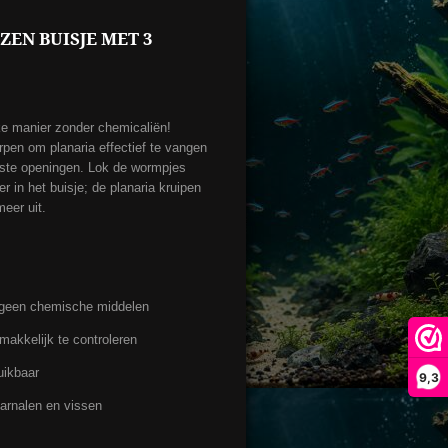
AZEN BUISJE MET 3
jke manier zonder chemicaliën!
rpen om planaria effectief te vangen
atste openingen. Lok de wormpjes
r in het buisje; de planaria kruipen
eer uit.
 – geen chemische middelen
akkelijk te controleren
uikbaar
9,3
arnalen en vissen