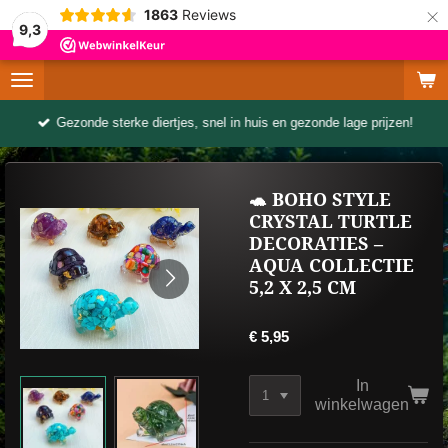
×
1863
Reviews
9,3
Gezonde sterke diertjes, snel in huis en gezonde lage prijzen!
🐢 BOHO STYLE
CRYSTAL TURTLE
DECORATIES –
AQUA COLLECTIE
5,2 X 2,5 CM
€ 5,95
In
winkelwagen