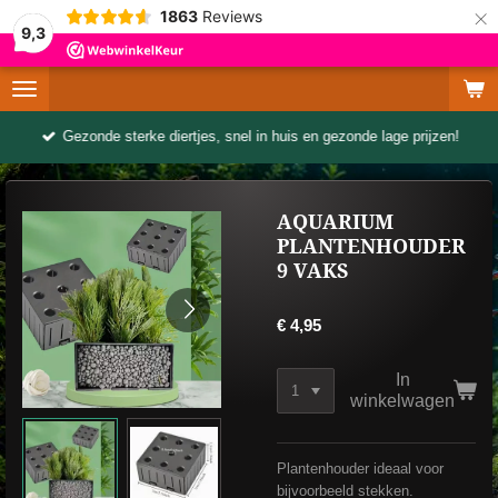
×
1863
Reviews
9,3
Gezonde sterke diertjes, snel in huis en gezonde lage prijzen!
AQUARIUM
PLANTENHOUDER
9 VAKS
€ 4,95
In
winkelwagen
Plantenhouder ideaal voor
bijvoorbeeld stekken.