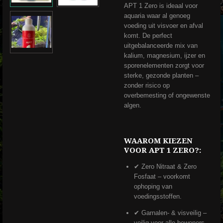
APT 1 Zero is ideaal voor
aquaria waar al genoeg
voeding uit visvoer en afval
komt. De perfect
uitgebalanceerde mix van
kalium, magnesium, ijzer en
sporenelementen zorgt voor
sterke, gezonde planten –
zonder risico op
overbemesting of ongewenste
algen.
WAAROM KIEZEN
VOOR APT 1 ZERO?:
✔ Zero Nitraat & Zero
Fosfaat – voorkomt
ophoping van
voedingsstoffen.
✔ Garnalen- & visveilig –
veilig voor alle bewoners.