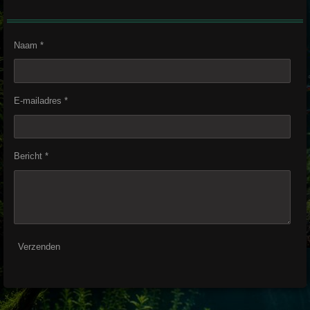
Naam *
E-mailadres *
Bericht *
Verzenden