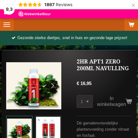
×
1867
Reviews
9,3
Gezonde sterke diertjes, snel in huis en gezonde lage prijzen!
2HR APT1 ZERO
200ML NAVULLING
€ 16,95
In
winkelwagen
Dé garnalenvriendelijke
plantenvoeding zonder nitraat
en fosfaat.