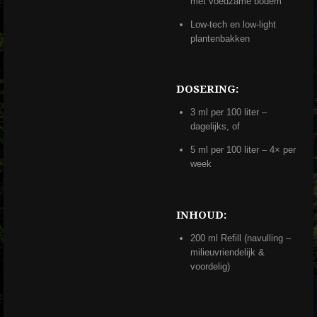
met voedzame bodem
Low-tech en low-light
plantenbakken
DOSERING:
3 ml per 100 liter –
dagelijks, of
5 ml per 100 liter – 4× per
week
INHOUD:
200 ml Refill (navulling –
milieuvriendelijk &
voordelig)