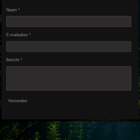
Naam *
E-mailadres *
Bericht *
Verzenden