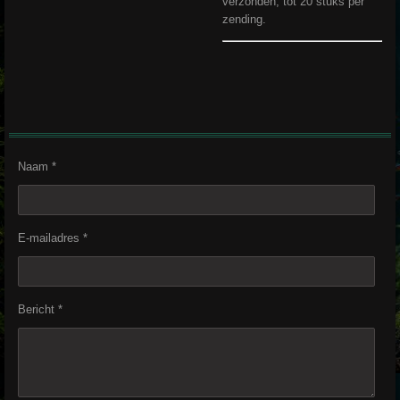
verzonden, tot 20 stuks per
zending.
Naam *
E-mailadres *
Bericht *