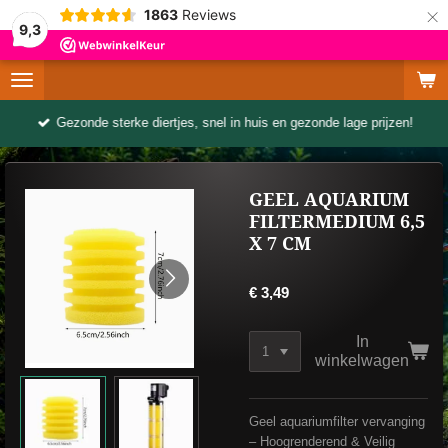
×
1863
Reviews
9,3
Gezonde sterke diertjes, snel in huis en gezonde lage prijzen!
GEEL AQUARIUM
FILTERMEDIUM 6,5
X 7 CM
€ 3,49
In
winkelwagen
Geel aquariumfilter vervanging
– Hoogrenderend & Veilig