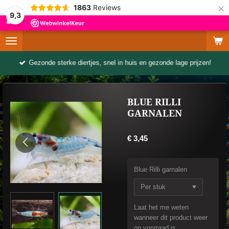
×
1863
Reviews
9,3
Gezonde sterke diertjes, snel in huis en gezonde lage prijzen!
BLUE RILLI
GARNALEN
€ 3,45
Blue Rilli garnalen
Laat het me weten
wanneer dit product weer
op voorraad is.