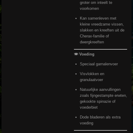
groter om inteelt te
voorkomen
Kan samenleven met
kleine vreedzame vissen,
slakken en kreeften uit de
Cherax-familie of
dwergkreeften
🍽️
Voeding
Speciaal garnalenvoer
Visvlokken en
granulaatvoer
Natuurlijke aanvullingen
zoals fijngestampte erwten,
gekookte spinazie of
voederbiet
Dode bladeren als extra
voeding