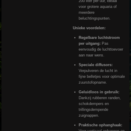
200 liter per uur, ideaal
voor grotere aquaria of
meerdere
beluchtingspunten.
Unieke voordelen:
Regelbare luchtstroom
per uitgang:
Pas
eenvoudig de luchttoevoer
aan naar wens.
Speciale diffusors:
Verpulveren de lucht in
fijne belletjes voor optimale
zuurstofopname.
Geluidloos in gebruik:
Dankzij rubberen randen,
schokdempers en
trillingsdempende
zuignappen.
Praktische ophanghaak:
Voor verticaal ophangen en