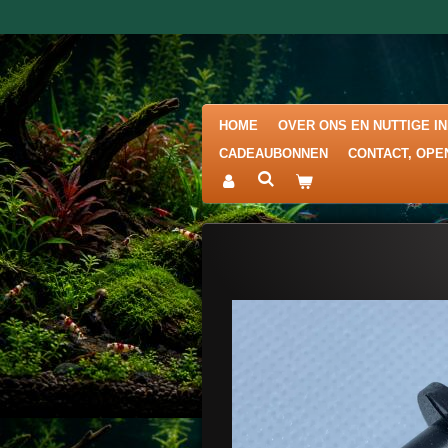
Ga
direct
naar
de
hoofdinhoud
HOME
OVER ONS EN NUTTIGE I
CADEAUBONNEN
CONTACT, OPE