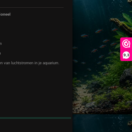
ioneel
m
m
9,3
en van luchtstromen in je aquarium.