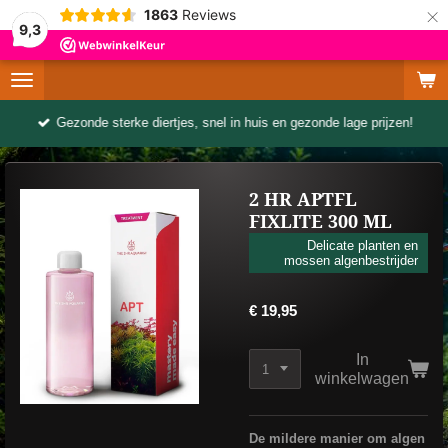
×
1863
Reviews
9,3
Gezonde sterke diertjes, snel in huis en gezonde lage prijzen!
2 HR APTFL
FIXLITE 300 ML
Delicate planten en
mossen algenbestrijder
€ 19,95
In
winkelwagen
De mildere manier om algen