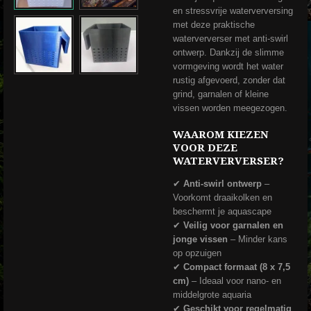
en stressvrije waterverversing
met deze praktische
waterververser met anti-swirl
ontwerp. Dankzij de slimme
vormgeving wordt het water
rustig afgevoerd, zonder dat
grind, garnalen of kleine
vissen worden meegezogen.
WAAROM KIEZEN
VOOR DEZE
WATERVERVERSER?
✔
Anti-swirl ontwerp
–
Voorkomt draaikolken en
beschermt je aquascape
✔
Veilig voor garnalen en
jonge vissen
– Minder kans
op opzuigen
✔
Compact formaat (8 x 7,5
cm)
– Ideaal voor nano- en
middelgrote aquaria
✔
Geschikt voor regelmatig