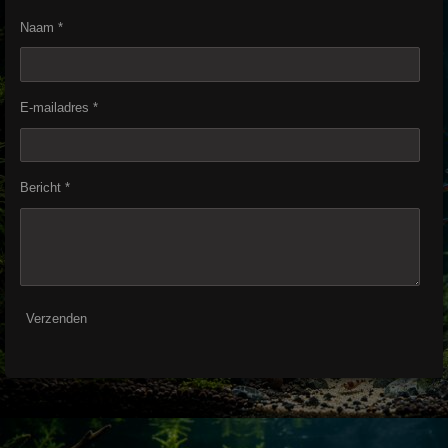
Naam *
E-mailadres *
Bericht *
Verzenden