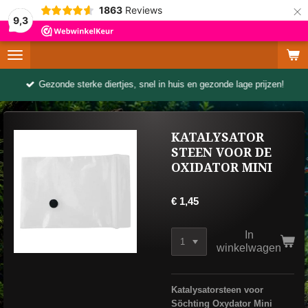
×
1863
Reviews
9,3
Gezonde sterke diertjes, snel in huis en gezonde lage prijzen!
KATALYSATOR
STEEN VOOR DE
OXIDATOR MINI
€ 1,45
In
winkelwagen
Katalysatorsteen voor
Söchting Oxydator Mini