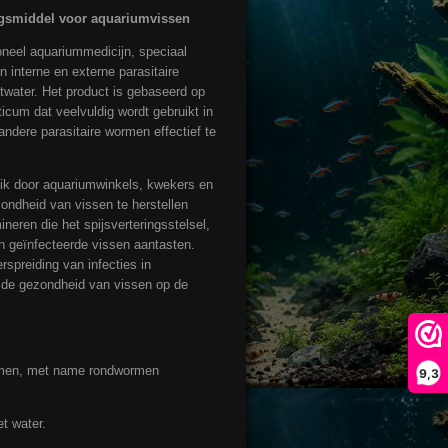
gsmiddel voor aquariumvissen
oneel aquariummedicijn, speciaal
 interne en externe parasitaire
etwater. Het product is gebaseerd op
icum dat veelvuldig wordt gebruikt in
dere parasitaire wormen effectief te
uik door aquariumwinkels, kwekers en
zondheid van vissen te herstellen
ineren die het spijsverteringsstelsel,
van geïnfecteerde vissen aantasten.
rspreiding van infecties in
de gezondheid van vissen op de
ormen, met name rondwormen
9,3
t water.