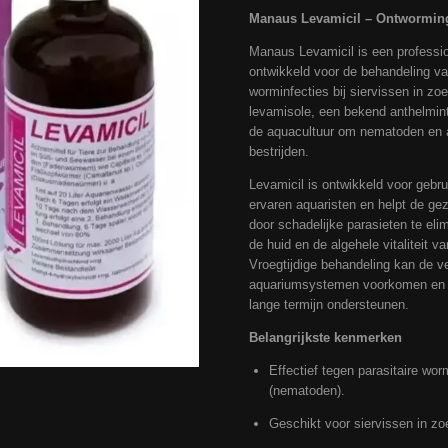
Manaus Levamicil – Ontwormin
Manaus Levamicil is een professi
ontwikkeld voor de behandeling van
worminfecties bij siervissen in zo
levamisole, een bekend anthelmint
de aquacultuur om nematoden en an
bestrijden.
Levamicil is ontwikkeld voor gebr
ervaren aquaristen en helpt de ge
door schadelijke parasieten te elim
de huid en de algehele vitaliteit 
Vroegtijdige behandeling kan de ve
aquariumsystemen voorkomen en 
lange termijn ondersteunen.
Belangrijkste kenmerken
Effectief tegen parasitaire w
(nematoden).
Geschikt voor siervissen in zoe