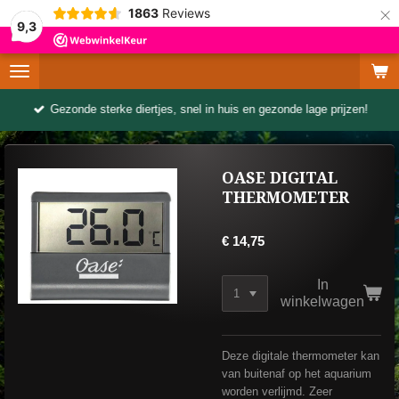
×
1863
Reviews
9,3
Gezonde sterke diertjes, snel in huis en gezonde lage prijzen!
OASE DIGITAL
THERMOMETER
€ 14,75
In
winkelwagen
Deze digitale thermometer kan
van buitenaf op het aquarium
worden verlijmd. Zeer