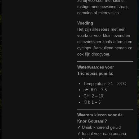
ze bij voorkeur met kleine,
rustige medebewoners zoals
garnalen of microvisjes.
Voeding
Het zijn alleseters met een
voorkeur voor klein levend en
diepvriesvoer zoals artemia en
cyclops. Aanvullend nemen ze
ook fijn droogvoer.
Waterwaardes voor
Trichopsis pumila:
Temperatuur: 24 – 28°C
pH: 6.0 – 7.5
GH: 2 – 10
KH: 1 – 5
Waarom kiezen voor de
Knor Gourami?
✔ Uniek knorrend geluid
✔ Ideaal voor nano aquaria