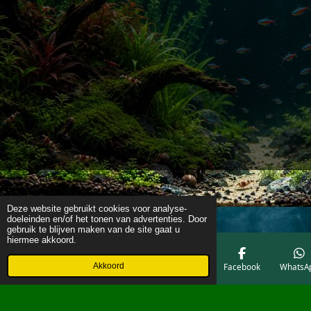
Deze website gebruikt cookies voor analyse-
doeleinden en/of het tonen van advertenties. Door
gebruik te blijven maken van de site gaat u
hiermee akkoord.
Akkoord
E-mailadres
Telefoonnummer
Kaart
Facebook
WhatsA