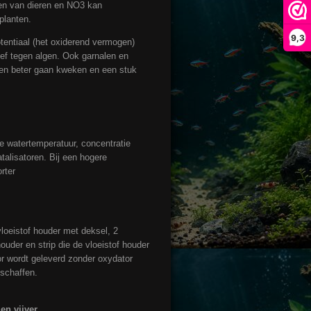
ten van dieren en NO3 kan
planten.
9,3
tentiaal (het oxiderend vermogen)
ief tegen algen. Ook garnalen en
llen beter gaan kweken en een stuk
de watertemperatuur, concentratie
atalisatoren. Bij een hogere
rter
vloeistof houder met deksel, 2
uder en strip die de vloeistof houder
or wordt geleverd zonder
oxydator
 schaffen.
en vijver.