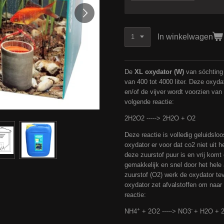
In winkelwagen
De
XL oxydator (W)
van söchting 
van 400 tot 4000 liter. Deze oxyda
en/of de vijver wordt voorzien van
volgende reactie:
2H2O2 -----> 2H2O + O2
Deze reactie is volledig geluidslo
oxydator er voor dat co2
niet uit
he
deze zuurstof puur is en vrij komt
gemakkelijk en snel door het hele 
zuurstof (O2) werk de oxydator teven
oxydator zet afvalstoffen om naar
reactie:
+
-
NH4
+ 2O2 -----> NO3
+ H2O + 