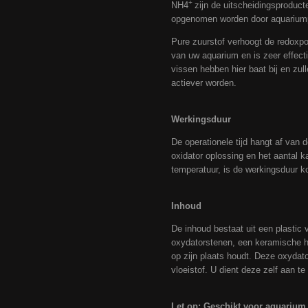
+
NH4
zijn de uitscheidingsproduc
opgenomen worden door aquarium
Pure zuurstof verhoogt de redoxpo
van uw aquarium en is zeer effect
vissen hebben hier baat bij en zu
actiever worden.
Werkingsduur
De operationele tijd hangt af van 
oxidator oplossing en het aantal k
temperatuur, is de werkingsduur ko
Inhoud
De inhoud bestaat uit een plastic 
oxydatorstenen, een keramische ho
op zijn plaats houdt. Deze oxydat
vloeistof. U dient deze zelf aan te
Let op: Geschikt voor aquarium 