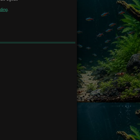
iding
.