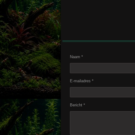
Naam *
E-mailadres *
Bericht *