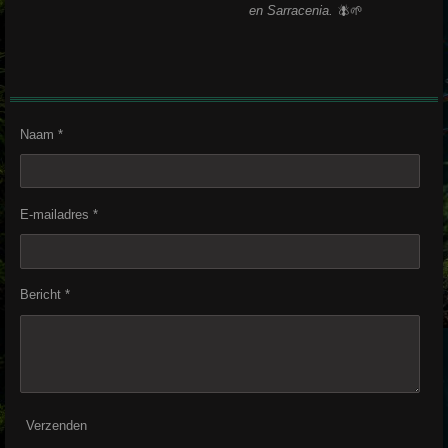
en
Sarracenia
.
🪰🌱
Naam *
E-mailadres *
Bericht *
Verzenden