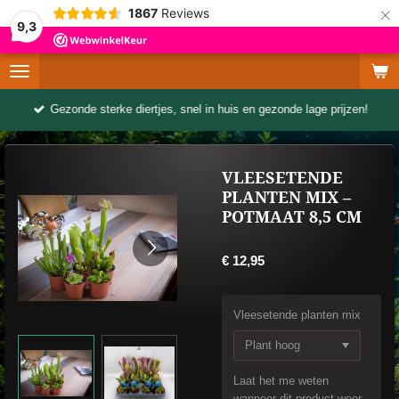
×
1867
Reviews
9,3
Gezonde sterke diertjes, snel in huis en gezonde lage prijzen!
VLEESETENDE
PLANTEN MIX –
POTMAAT 8,5 CM
€ 12,95
Vleesetende planten mix
Laat het me weten
wanneer dit product weer