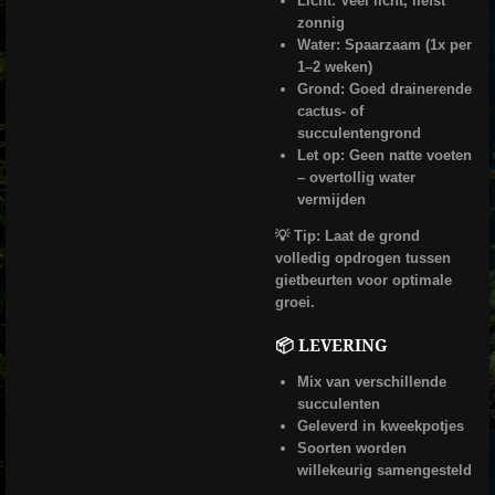
Licht: Veel licht, liefst
zonnig
Water: Spaarzaam (1x per
1–2 weken)
Grond: Goed drainerende
cactus- of
succulentengrond
Let op: Geen natte voeten
– overtollig water
vermijden
💡 Tip: Laat de grond
volledig opdrogen tussen
gietbeurten voor optimale
groei.
📦 LEVERING
Mix van verschillende
succulenten
Geleverd in kweekpotjes
Soorten worden
willekeurig samengesteld