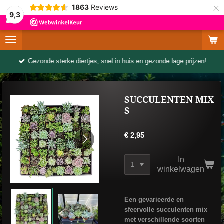
×
1863
Reviews
9,3
Gezonde sterke diertjes, snel in huis en gezonde lage prijzen!
SUCCULENTEN MIX
S
€ 2,95
In
winkelwagen
Een gevarieerde en
sfeervolle succulenten mix
met verschillende soorten